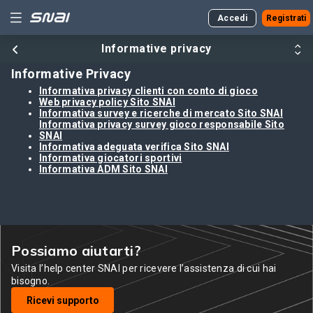
Accedi
Registrati
Informative privacy
Informative Privacy
Informativa privacy clienti con conto di gioco
Web privacy policy Sito SNAI
ngo
Informativa survey e ricerche di mercato Sito SNAI
Informativa privacy survey gioco responsabile Sito
SNAI
Informativa adeguata verifica Sito SNAI
Informativa giocatori sportivi
Informativa ADM Sito SNAI
Possiamo aiutarti?
Visita l’help center SNAI per ricevere l’assistenza di cui hai
bisogno.
Ricevi supporto