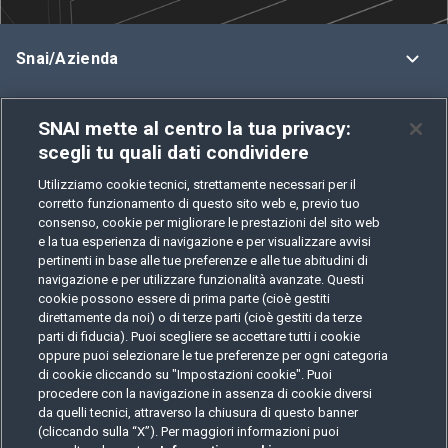
Snai/Azienda
Assistenza
SNAI mette al centro la tua privacy:
scegli tu quali dati condividere
Regolamenti e Policy
Utilizziamo cookie tecnici, strettamente necessari per il
Privacy
corretto funzionamento di questo sito web e, previo tuo
consenso, cookie per migliorare le prestazioni del sito web
e la tua esperienza di navigazione e per visualizzare avvisi
Offerta
pertinenti in base alle tue preferenze e alle tue abitudini di
navigazione e per utilizzare funzionalità avanzate. Questi
cookie possono essere di prima parte (cioè gestiti
direttamente da noi) o di terze parti (cioè gestiti da terze
parti di fiducia). Puoi scegliere se accettare tutti i cookie
oppure puoi selezionare le tue preferenze per ogni categoria
di cookie cliccando su "Impostazioni cookie". Puoi
procedere con la navigazione in assenza di cookie diversi
IL GIOCO È VIETATO AI MINORI
E PUÒ CAUSARE DIPENDENZA PATOLOGICA
da quelli tecnici, attraverso la chiusura di questo banner
(cliccando sulla “X”). Per maggiori informazioni puoi
Copyright © 2001-2025, Rational Intellectual Holdings Limited. Tutti i diritti