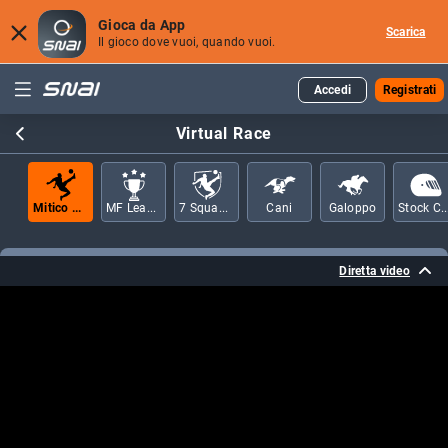
Gioca da App
Scarica
Il gioco dove vuoi, quando vuoi.
Accedi
Registrati
Virtual Race
Mitico Football
MF League
7 Squadre
Cani
Galoppo
Stock C
Diretta video