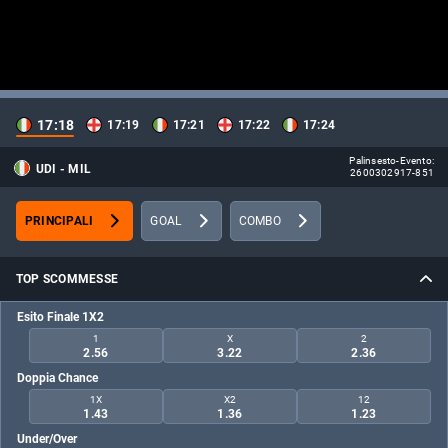
Video
Player
This
is
loading.
is
The media could not be loaded, either because the server
17:18
17:19
17:21
17:22
17:24
a
or network failed or because the format is not supported.
modal
Palinsesto-Evento:
UDI - MIL
window.
2600302917-851
PRINCIPALI
GOAL
COMBO
TOP SCOMMESSE
Esito Finale 1X2
1
X
2
2.56
3.22
2.36
Doppia Chance
1X
X2
12
1.43
1.36
1.23
Under/Over