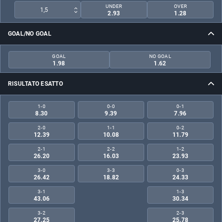
UNDER
OVER
1,5
2.93
1.28
GOAL/NO GOAL
GOAL
NO GOAL
1.98
1.62
RISULTATO ESATTO
1-0
0-0
0-1
8.30
9.39
7.96
2-0
1-1
0-2
12.39
10.08
11.79
2-1
2-2
1-2
26.20
16.03
23.93
3-0
3-3
0-3
26.42
18.82
24.33
3-1
1-3
43.06
30.34
3-2
2-3
27.25
25.78