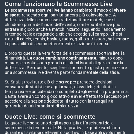
Come funzionano le Scommesse Live
Le scommesse sportive live hanno cambiato il modo di vivere
lo sport
, rendendo ogni partita ancora più coinvolgente. A
differenza delle scommesse tradizionali, pre match, che si
chiudono prima dell’inizio dell’evento, con le puntate live puoi
entrare in gioco anche a match iniziato, seguendo l’andamento
in tempo reale e reagendo a ciò che accade sul campo. Che si
tratti di calcio, tennis, basket, rugby, golf o altri sport, hai sempre
la possibilità di scommettere mentre l’azione è in corso.
È proprio questa la vera forza delle scommesse sportive live: la
dinamicità.
Le quote cambiano continuamente
, minuto dopo
minuto, e a volte sono proprio gli ultimi istanti di gara a fare la
differenza. Per questo, scegliere il momento giusto per piazzare
una scommessa live diventa parte fondamentale della sfida.
Su Snai.it trovi tutto ciò che serve per prendere decisioni
consapevoli: statistiche aggiornate, classifiche, risultati in
tempo reale e un calendario completo degli eventi in programma.
Basta avere un conto gioco attivo e aver effettuato l’accesso per
accedere alla sezione dedicata. Il tutto con la tranquillità
garantita da alti standard di sicurezza.
Quote Live: come si scommette
Le quote live sono uno degli aspetti più affascinanti delle
scommesse in tempo reale. Nella pratica, le quote cambiano
durante gli sviluppi dell'evento sportivo in base agli svolgimenti