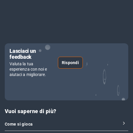
Lasciaci un
feedback
Rispondi
Valuta la tua
esperienza con noi e
aiutaci a migliorare.
Vuoi saperne di più?
Come si gioca