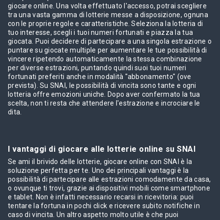
giocare online. Una volta effettuato l'accesso, potrai scegliere
tra una vasta gamma di lotterie messe a disposizione, ognuna
con le proprie regole e caratteristiche. Seleziona la lotteria di
tuo interesse, scegli i tuoi numeri fortunati e piazza la tua
giocata. Puoi decidere di partecipare a una singola estrazione o
puntare su giocate multiple per aumentare le tue possibilità di
vincere ripetendo automaticamente la stessa combinazione
per diverse estrazioni, puntando quindi suoi tuoi numeri
fortunati preferiti anche in modalità "abbonamento" (ove
prevista). Su SNAI, le possibilità di vincita sono tante e ogni
lotteria offre emozioni uniche. Dopo aver confermato la tua
scelta, non ti resta che attendere l'estrazione e incrociare le
dita.
I vantaggi di giocare alle lotterie online su SNAI
Se ami il brivido delle lotterie, giocare online con SNAI è la
soluzione perfetta per te. Uno dei principali vantaggi è la
possibilità di partecipare alle estrazioni comodamente da casa,
o ovunque ti trovi, grazie ai dispositivi mobili come smartphone
e tablet. Non è infatti necessario recarsi in ricevitoria: puoi
tentare la fortuna in pochi click e ricevere subito notifiche in
caso di vincita. Un altro aspetto molto utile è che puoi