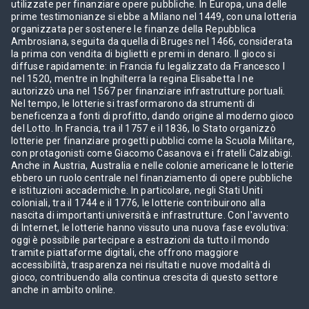
utilizzate per finanziare opere pubbliche. In Europa, una delle
prime testimonianze si ebbe a Milano nel 1449, con una lotteria
organizzata per sostenere le finanze della Repubblica
Ambrosiana, seguita da quella di Bruges nel 1466, considerata
la prima con vendita di biglietti e premi in denaro. Il gioco si
diffuse rapidamente: in Francia fu legalizzato da Francesco I
nel 1520, mentre in Inghilterra la regina Elisabetta I ne
autorizzò una nel 1567 per finanziare infrastrutture portuali.
Nel tempo, le lotterie si trasformarono da strumenti di
beneficenza a fonti di profitto, dando origine al moderno gioco
del Lotto. In Francia, tra il 1757 e il 1836, lo Stato organizzò
lotterie per finanziare progetti pubblici come la Scuola Militare,
con protagonisti come Giacomo Casanova e i fratelli Calzabigi.
Anche in Austria, Australia e nelle colonie americane le lotterie
ebbero un ruolo centrale nel finanziamento di opere pubbliche
e istituzioni accademiche. In particolare, negli Stati Uniti
coloniali, tra il 1744 e il 1776, le lotterie contribuirono alla
nascita di importanti università e infrastrutture. Con l'avvento
di Internet, le lotterie hanno vissuto una nuova fase evolutiva:
oggi è possibile partecipare a estrazioni da tutto il mondo
tramite piattaforme digitali, che offrono maggiore
accessibilità, trasparenza nei risultati e nuove modalità di
gioco, contribuendo alla continua crescita di questo settore
anche in ambito online.