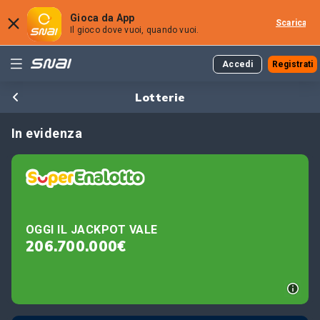
Gioca da App
Scarica
Il gioco dove vuoi, quando vuoi.
Accedi
Registrati
Lotterie
ngo
In evidenza
OGGI IL JACKPOT VALE
206.700.000€