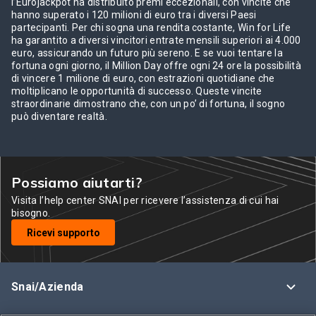
l’Eurojackpot ha distribuito premi eccezionali, con vincite che
hanno superato i 120 milioni di euro tra i diversi Paesi
partecipanti. Per chi sogna una rendita costante, Win for Life
ha garantito a diversi vincitori entrate mensili superiori ai 4.000
euro, assicurando un futuro più sereno. E se vuoi tentare la
fortuna ogni giorno, il Million Day offre ogni 24 ore la possibilità
di vincere 1 milione di euro, con estrazioni quotidiane che
moltiplicano le opportunità di successo. Queste vincite
straordinarie dimostrano che, con un po’ di fortuna, il sogno
può diventare realtà.
Possiamo aiutarti?
Visita l’help center SNAI per ricevere l’assistenza di cui hai
bisogno.
Ricevi supporto
Snai/Azienda