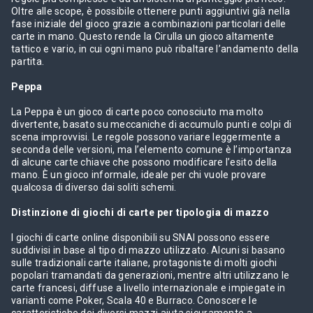
Oltre alle scope, è possibile ottenere punti aggiuntivi già nella
fase iniziale del gioco grazie a combinazioni particolari delle
carte in mano. Questo rende la Cirulla un gioco altamente
tattico e vario, in cui ogni mano può ribaltare l’andamento della
partita.
Peppa
La Peppa è un gioco di carte poco conosciuto ma molto
divertente, basato su meccaniche di accumulo punti e colpi di
scena improvvisi. Le regole possono variare leggermente a
seconda delle versioni, ma l’elemento comune è l’importanza
di alcune carte chiave che possono modificare l’esito della
mano. È un gioco informale, ideale per chi vuole provare
qualcosa di diverso dai soliti schemi.
Distinzione di giochi di carte per tipologia di mazzo
I giochi di carte online disponibili su SNAI possono essere
suddivisi in base al tipo di mazzo utilizzato. Alcuni si basano
sulle tradizionali carte italiane, protagoniste di molti giochi
popolari tramandati da generazioni, mentre altri utilizzano le
carte francesi, diffuse a livello internazionale e impiegate in
varianti come Poker, Scala 40 e Burraco. Conoscere le