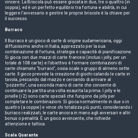
vincere. La Briscola può essere giocata in due, tre o quattro (in
coppia), ed è un perfetto equilibrio tra fortuna e abilità, in cui
leggere l’avversario e gestire le proprie briscole è la chiave per
il successo.
Burraco
Il Burraco è un gioco di carte di origine sudamericana, oggi
diffusissimo anche in Italia, apprezzato per la sua
combinazione di fortuna, strategia e capacità di pianificazione.
Si gioca con due mazzi di carte francesi (inclusi i jolly, per un
totale di 108 carte) e l’obiettivo è formare combinazioni di
carte chiamate “burraco”, ossia scale o gruppi di almeno sette
carte. Il gioco prevede la creazione di giochi calando le carte in
tavola, pescando dal mazzo e cercando di arrivare al
“pozzetto”, una seconda mano di carte che consente di
continuare la partita una volta esaurita la prima. I jolly e le
pinelle (i 2) sono carte speciali che fungono da jolly per
completare le combinazioni. Si gioca normalmente in due o in
quattro (a coppie) e vince chi totalizza più punti, considerando i
burraco realizzati, le carte ancora in mano agli avversari e altri
bonus o penalità. È un gioco avvincente, che richiede
attenzione e tattica.
Scala Quaranta