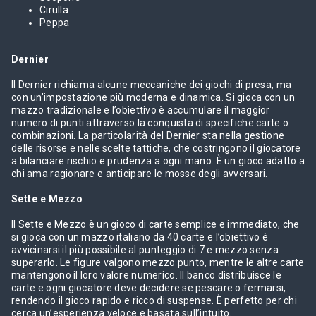
Cirulla
Peppa
Dernier
Il Dernier richiama alcune meccaniche dei giochi di presa, ma
con un’impostazione più moderna e dinamica. Si gioca con un
mazzo tradizionale e l’obiettivo è accumulare il maggior
numero di punti attraverso la conquista di specifiche carte o
combinazioni. La particolarità del Dernier sta nella gestione
delle risorse e nelle scelte tattiche, che costringono il giocatore
a bilanciare rischio e prudenza a ogni mano. È un gioco adatto a
chi ama ragionare e anticipare le mosse degli avversari.
Sette e Mezzo
Il Sette e Mezzo è un gioco di carte semplice e immediato, che
si gioca con un mazzo italiano da 40 carte e l’obiettivo è
avvicinarsi il più possibile al punteggio di 7 e mezzo senza
superarlo. Le figure valgono mezzo punto, mentre le altre carte
mantengono il loro valore numerico. Il banco distribuisce le
carte e ogni giocatore deve decidere se pescare o fermarsi,
rendendo il gioco rapido e ricco di suspense. È perfetto per chi
cerca un’esperienza veloce e basata sull’intuito.