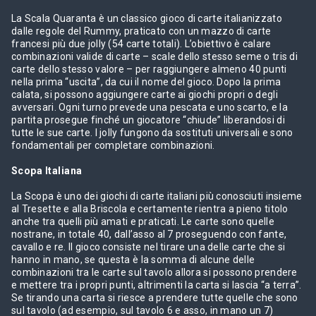
La Scala Quaranta è un classico gioco di carte italianizzato
dalle regole del Rummy, praticato con un mazzo di carte
francesi più due jolly (54 carte totali). L’obiettivo è calare
combinazioni valide di carte – scale dello stesso seme o tris di
carte dello stesso valore – per raggiungere almeno 40 punti
nella prima “uscita”, da cui il nome del gioco. Dopo la prima
calata, si possono aggiungere carte ai giochi propri o degli
avversari. Ogni turno prevede una pescata e uno scarto, e la
partita prosegue finché un giocatore “chiude” liberandosi di
tutte le sue carte. I jolly fungono da sostituti universali e sono
fondamentali per completare combinazioni.
Scopa Italiana
La Scopa è uno dei giochi di carte italiani più conosciuti insieme
al Tresette e alla Briscola e certamente rientra a pieno titolo
anche tra quelli più amati e praticati. Le carte sono quelle
nostrane, in totale 40, dall’asso al 7 proseguendo con fante,
cavallo e re. Il gioco consiste nel tirare una delle carte che si
hanno in mano, se questa è la somma di alcune delle
combinazioni tra le carte sul tavolo allora si possono prendere
e mettere tra i propri punti, altrimenti la carta si lascia “a terra”.
Se tirando una carta si riesce a prendere tutte quelle che sono
sul tavolo (ad esempio, sul tavolo 6 e asso, in mano un 7)