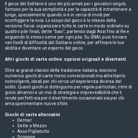
Il gioco del Solitario è uno dei più amati per i giocatori singoli,
famoso per la sua semplicità e per la capacità di intrattenere a
lungo, specialmente quando si è in cerca di modi per
sconfiggere la noia. Lo scopo del gioco è lo stesso della
versione fisica: organizzare tutte le carte in modo ordinato su
quattro pile finali, dette "basi", partendo dagli Assi fino al Re e
seguendo lo stesso seme per ogni pila. Su SNAI, puoi trovare
vari livelli di difficoltà del Solitario online, per affinare le tue
abilità e diventare un esperto del gioco.
Altri giochi di carte online: opzioni originali e divertenti
Oltre ai grandi classici della tradizione italiana, esistono
numerosi giochi di carte meno convenzionali ma altrettanto
coinvolgenti, ideali per chi cerca un’esperienza diversa dal
solito. Questi giochi si distinguono per regole particolari, ritmi di
gioco dinamici e un mix di strategia e imprevedibilità che li
rende perfetti sia per il divertimento occasionale sia per chi
ama sperimentare nuove sfide.
Giochi di carte alternativi
Dernier
Sette e Mezzo
Asso Pigliatutto
Scopone