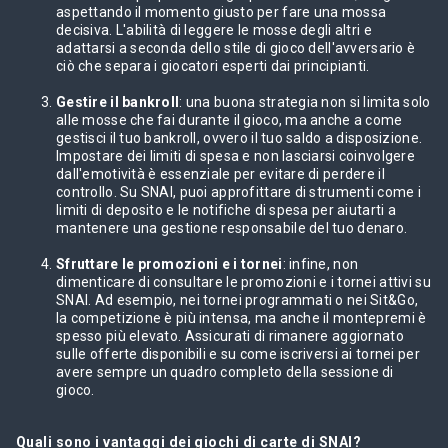
aspettando il momento giusto per fare una mossa
decisiva. L'abilità di leggere le mosse degli altri e
adattarsi a seconda dello stile di gioco dell'avversario è
ciò che separa i giocatori esperti dai principianti.
Gestire il bankroll
: una buona strategia non si limita solo
alle mosse che fai durante il gioco, ma anche a come
gestisci il tuo bankroll, ovvero il tuo saldo a disposizione.
Impostare dei limiti di spesa e non lasciarsi coinvolgere
dall'emotività è essenziale per evitare di perdere il
controllo. Su SNAI, puoi approfittare di strumenti come i
limiti di deposito e le notifiche di spesa per aiutarti a
mantenere una gestione responsabile del tuo denaro.
Sfruttare le promozioni e i tornei
: infine, non
dimenticare di consultare le promozioni e i tornei attivi su
SNAI. Ad esempio, nei tornei programmati o nei Sit&Go,
la competizione è più intensa, ma anche il montepremi è
spesso più elevato. Assicurati di rimanere aggiornato
sulle offerte disponibili e su come iscriversi ai tornei per
avere sempre un quadro completo della sessione di
gioco.
Quali sono i vantaggi dei giochi di carte di SNAI?