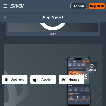
Accedi
Registrati
App Sport
Sport
ngo
Android
Apple
Huawei