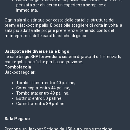
pensata per chi cerca un’esperienza semplice e
immediata.
Ogni sala si distingue per costo delle cartelle, struttura dei
premi e jackpot in palio. È possibile scegliere di volta in volta la
sala più adatta alle proprie preferenze, tenendo conto del
montepremi e delle caratteristiche di gioco.
Jackpot nelle diverse sale bingo
Le sale bingo SNAI prevedono sistemi di jackpot differenziati,
con regole specifiche per l’assegnazione.
Tombolaccia
Jackpot regolari:
Tombolissima: entro 40 palline;
Cornucopia: entro 44 palline;
Tombolata: entro 49 palline;
Bottino: entro 50 palline;
Cornetto: entro 89 palline.
Sala Pegaso
Propone un Jackpot Scrigno da 150 euro, con estrazione