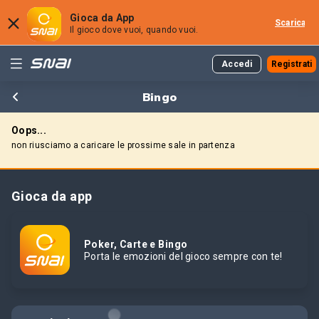
Gioca da App
Scarica
Il gioco dove vuoi, quando vuoi.
Accedi
Registrati
Bingo
go
Oops...
non riusciamo a caricare le prossime sale in partenza
Gioca da app
Poker, Carte e Bingo
Porta le emozioni del gioco sempre con te!