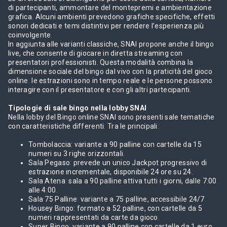
di partecipanti, ammontare del montepremi e ambientazione
grafica. Alcuni ambienti prevedono grafiche specifiche, effetti
sonori dedicati e temi distintivi per rendere l’esperienza più
coinvolgente.
In aggiunta alle varianti classiche, SNAI propone anche il bingo
live, che consente di giocare in diretta streaming con
presentatori professionisti. Questa modalità combina la
dimensione sociale del bingo dal vivo con la praticità del gioco
online: le estrazioni sono in tempo reale e le persone possono
interagire con il presentatore e con gli altri partecipanti.
Tipologie di sale bingo nella lobby SNAI
Nella lobby del Bingo online SNAI sono presenti sale tematiche
con caratteristiche differenti. Tra le principali:
Tombolaccia: variante a 90 palline con cartelle da 15
numeri su 3 righe orizzontali.
Sala Pegaso: prevede un unico Jackpot progressivo di
estrazione incrementale, disponibile 24 ore su 24.
Sala Atena: sala a 90 palline attiva tutti i giorni, dalle 7:00
alle 4:00.
Sala 75 Palline: variante a 75 palline, accessibile 24/7.
Housey Bingo: formato a 52 palline, con cartelle da 5
numeri rappresentati da carte da gioco.
Super Bingo: variante a 90 palline con cartelle da 1 euro,