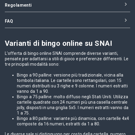
Regolamenti
FAQ
Varianti di bingo online su SNAI
L’offerta di bingo online SNAI comprende diverse varianti,
pensate per adattarsi a stili di gioco e preferenze differenti. Le
tre principali modalità sono:
Bingo a 90 palline: versione più tradizionale, vicina alla
tombola italiana. Le cartelle sono rettangolari, con 15
numeri distribuiti su 3 righe e 9 colonne. I numeri estratti
vanno da 1 a 90.
Bingo a 75 palline: molto diffuso negli Stati Uniti. Utilizza
cartelle quadrate con 24 numeri più una casella centrale
jolly, disposti in una griglia 5x5. I numeri estratti vanno da
1 a 75.
Bingo a 80 palline: variante più dinamica, con cartelle 4x4
composte da 16 numeri, estratti da 1 a 80.
Le diverse sale si distinguono per costo della cartella, numero