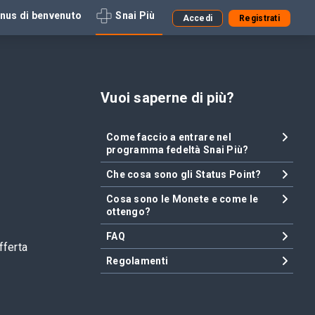
Snai Più
nus di benvenuto
Accedi
Registrati
Vuoi saperne di più?
Come faccio a entrare nel
programma fedeltà Snai Più?
Che cosa sono gli Status Point?
Cosa sono le Monete e come le
ottengo?
FAQ
fferta
Regolamenti