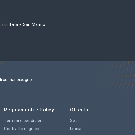
ri di Italia e San Marino.
i cui hai bisogno.
Regolamenti e Policy
Offerta
Termini e condizioni
Sport
Contratto di gioco
Ippica