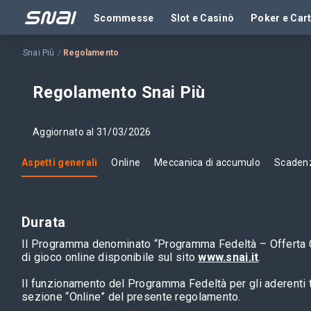
Scommesse
Slot e Casinò
Poker e Car
Snai Più
Regolamento
Regolamento Snai Più
Aggiornato al 31/03/2026
Aspetti generali
Online
Meccanica di accumulo
Scadenz
Durata
Il Programma denominato “Programma Fedeltà – Offerta C
di gioco online disponibile sul sito
www.snai.it
.
Il funzionamento del Programma Fedeltà per gli aderenti tit
sezione “Online” del presente regolamento.