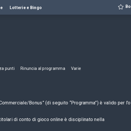
Bo
te
Lotterie e Bingo
a punti
Rinuncia al programma
Varie
ommerciale/Bonus” (di seguito “Programma”) è valido per l’o
olari di conto di gioco online è disciplinato nella