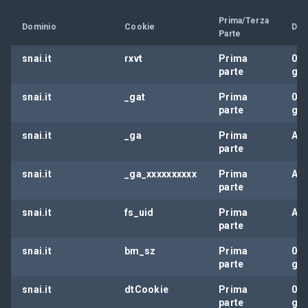
Prima/Terza
Dominio
Cookie
Dur
Parte
snai.it
rxvt
Prima
0
parte
gio
snai.it
_gat
Prima
0
parte
gio
snai.it
_ga
Prima
Ann
parte
snai.it
_ga_xxxxxxxxxx
Prima
Ann
parte
snai.it
fs_uid
Prima
Ann
parte
snai.it
bm_sz
Prima
0
parte
gio
snai.it
dtCookie
Prima
0
parte
gio