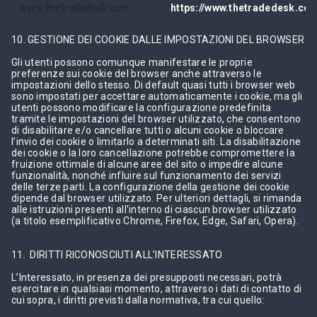
www.thetradedesk.com
https://www.thetradedesk.com
10. GESTIONE DEI COOKIE DALLE IMPOSTAZIONI DEL BROWSER
Gli utenti possono comunque manifestare le proprie
preferenze sui cookie del browser anche attraverso le
impostazioni dello stesso. Di default quasi tutti i browser web
sono impostati per accettare automaticamente i cookie, ma gli
utenti possono modificare la configurazione predefinita
tramite le impostazioni del browser utilizzato, che consentono
di disabilitare e/o cancellare tutti o alcuni cookie o bloccare
l’invio dei cookie o limitarlo a determinati siti. La disabilitazione
dei cookie o la loro cancellazione potrebbe compromettere la
fruizione ottimale di alcune aree del sito o impedire alcune
funzionalità, nonché influire sul funzionamento dei servizi
delle terze parti. La configurazione della gestione dei cookie
dipende dal browser utilizzato. Per ulteriori dettagli, si rimanda
alle istruzioni presenti all’interno di ciascun browser utilizzato
(a titolo esemplificativo Chrome, Firefox, Edge, Safari, Opera).
11. DIRITTI RICONOSCIUTI ALL’INTERESSATO
L’Interessato, in presenza dei presupposti necessari, potrà
esercitare in qualsiasi momento, attraverso i dati di contatto di
cui sopra, i diritti previsti dalla normativa, tra cui quello: