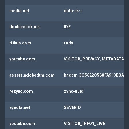
media.net
data-rk-r
doubleclick.net
IDE
rfihub.com
ruds
youtube.com
VISITOR_PRIVACY_METADATA
assets.adobedtm.com
kndctr_3C5622C568FA913B0A49
rezync.com
zync-uuid
eyeota.net
SEVERID
youtube.com
VISITOR_INFO1_LIVE