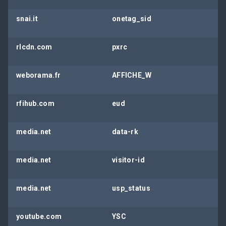
snai.it
onetag_sid
rlcdn.com
pxrc
weborama.fr
AFFICHE_W
rfihub.com
eud
media.net
data-rk
media.net
visitor-id
media.net
usp_status
youtube.com
YSC