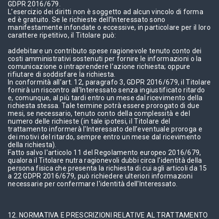
GDPR 2016/679.
L’esercizio dei diritti non è soggetto ad alcun vincolo di forma
ed è gratuito. Se le richieste dell’Interessato sono
manifestamente infondate o eccessive, in particolare per il loro
carattere ripetitivo, il Titolare può:
addebitare un contributo spese ragionevole tenuto conto dei
costi amministrativi sostenuti per fornire le informazioni o la
comunicazione o intraprendere l’azione richiesta; oppure
rifiutare di soddisfare la richiesta.
In conformità all’art. 12, paragrafo 3, GDPR 2016/679, il Titolare
fornirà un riscontro all’Interessato senza ingiustificato ritardo
e, comunque, al più tardi entro un mese dal ricevimento della
richiesta stessa. Tale termine potrà essere prorogato di due
mesi, se necessario, tenuto conto della complessità e del
numero delle richieste (in tale ipotesi, il Titolare del
trattamento informerà l'Interessato dell’eventuale proroga e
dei motivi del ritardo, sempre entro un mese dal ricevimento
della richiesta).
Fatto salvo l'articolo 11 del Regolamento europeo 2016/679,
qualora il Titolare nutra ragionevoli dubbi circa l'identità della
persona fisica che presenta la richiesta di cui agli articoli da 15
a 22 GDPR 2016/679, può richiedere ulteriori informazioni
necessarie per confermare l'identità dell'Interessato.
12. NORMATIVA E PRESCRIZIONI RELATIVE AL TRATTAMENTO