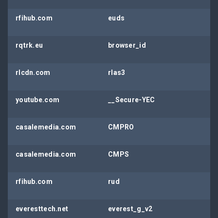
rfihub.com
euds
rqtrk.eu
browser_id
rlcdn.com
rlas3
youtube.com
__Secure-YEC
casalemedia.com
CMPRO
casalemedia.com
CMPS
rfihub.com
rud
everesttech.net
everest_g_v2