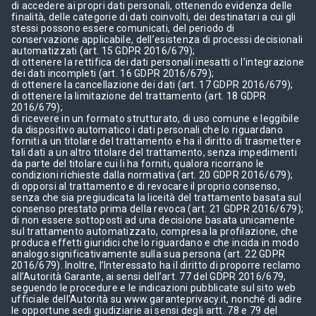
di accedere ai propri dati personali, ottenendo evidenza delle
finalità, delle categorie di dati coinvolti, dei destinatari a cui gli
stessi possono essere comunicati, del periodo di
conservazione applicabile, dell’esistenza di processi decisionali
automatizzati (art. 15 GDPR 2016/679);
di ottenere la rettifica dei dati personali inesatti o l’integrazione
dei dati incompleti (art. 16 GDPR 2016/679);
di ottenere la cancellazione dei dati (art. 17 GDPR 2016/679);
di ottenere la limitazione del trattamento (art. 18 GDPR
2016/679);
di ricevere in un formato strutturato, di uso comune e leggibile
da dispositivo automatico i dati personali che lo riguardano
forniti a un titolare del trattamento e ha il diritto di trasmettere
tali dati a un altro titolare del trattamento, senza impedimenti
da parte del titolare cui li ha forniti, qualora ricorrano le
condizioni richieste dalla normativa (art. 20 GDPR 2016/679);
di opporsi al trattamento e di revocare il proprio consenso,
senza che sia pregiudicata la liceità del trattamento basata sul
consenso prestato prima della revoca (art. 21 GDPR 2016/679);
di non essere sottoposti ad una decisione basata unicamente
sul trattamento automatizzato, compresa la profilazione, che
produca effetti giuridici che lo riguardano e che incida in modo
analogo significativamente sulla sua persona (art. 22 GDPR
2016/679). Inoltre, l’Interessato ha il diritto di proporre reclamo
all’Autorità Garante, ai sensi dell’art. 77 del GDPR 2016/679,
seguendo le procedure e le indicazioni pubblicate sul sito web
ufficiale dell’Autorità su www.garanteprivacy.it, nonché di adire
le opportune sedi giudiziarie ai sensi degli artt. 78 e 79 del