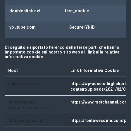
doubleclick.net
test_cookie
youtube.com
__Secure-YNID
Di seguito è riportato l’elenco delle terze parti che hanno
impostato cookie sul nostro sito web e il link alla relativa
informativa cookie.
Host
Link Informativa Cookie
highcharts.com
https://wp-assets.highchart
content/uploads/2021/02/011
fe-dataupload-
https://www.mstchannel.com/
mst.mstchannel.com
fontawesome.com
https://fontawesome.com/pri