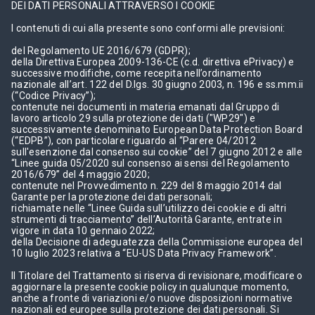
DEI DATI PERSONALI ATTRAVERSO I COOKIE
I contenuti di cui alla presente sono conformi alle previsioni:
del Regolamento UE 2016/679 (GDPR);
della Direttiva Europea 2009-136-CE (c.d. direttiva ePrivacy) e
successive modifiche, come recepita nell’ordinamento
nazionale all’art. 122 del D.lgs. 30 giugno 2003, n. 196 e ss.mm.ii
(“Codice Privacy”);
contenute nei documenti in materia emanati dal Gruppo di
lavoro articolo 29 sulla protezione dei dati ("WP29") e
successivamente denominato European Data Protection Board
(“EDPB”), con particolare riguardo al “Parere 04/2012
sull'esenzione dal consenso sui cookie” del 7 giugno 2012 e alle
“Linee guida 05/2020 sul consenso ai sensi del Regolamento
2016/679” del 4 maggio 2020;
contenute nel Provvedimento n. 229 del 8 maggio 2014 dal
Garante per la protezione dei dati personali;
richiamate nelle “Linee Guida sull’utilizzo dei cookie e di altri
strumenti di tracciamento” dell’Autorità Garante, entrate in
vigore in data 10 gennaio 2022;
della Decisione di adeguatezza della Commissione europea del
10 luglio 2023 relativa a “EU-US Data Privacy Framework”.
Il Titolare del Trattamento si riserva di revisionare, modificare o
aggiornare la presente cookie policy in qualunque momento,
anche a fronte di variazioni e/o nuove disposizioni normative
nazionali ed europee sulla protezione dei dati personali. Si