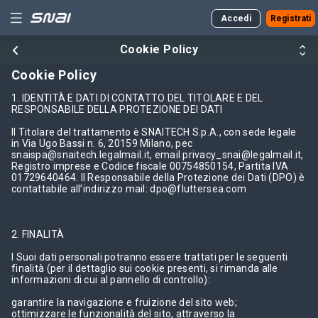
Accedi
Registrati
Cookie Policy
Cookie Policy
1. IDENTITÀ E DATI DI CONTATTO DEL TITOLARE E DEL
RESPONSABILE DELLA PROTEZIONE DEI DATI
ngo
Il Titolare del trattamento è SNAITECH S.p.A., con sede legale
in Via Ugo Bassi n. 6, 20159 Milano, pec
snaispa@snaitech.legalmail.it, email privacy_snai@legalmail.it,
Registro imprese e Codice fiscale 00754850154, Partita IVA
01729640464. Il Responsabile della Protezione dei Dati (DPO) è
contattabile all’indirizzo mail: dpo@fluttersea.com
2. FINALITÀ
I Suoi dati personali potranno essere trattati per le seguenti
finalità (per il dettaglio sui cookie presenti, si rimanda alle
informazioni di cui al pannello di controllo):
garantire la navigazione e fruizione del sito web;
ottimizzare le funzionalità del sito, attraverso la