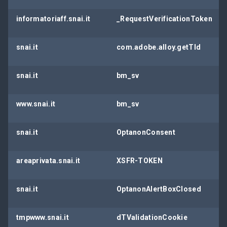
informatoriaff.snai.it
_RequestVerificationToken
snai.it
com.adobe.alloy.getTld
snai.it
bm_sv
www.snai.it
bm_sv
snai.it
OptanonConsent
areaprivata.snai.it
XSFR-TOKEN
snai.it
OptanonAlertBoxClosed
tmpwww.snai.it
dTValidationCookie