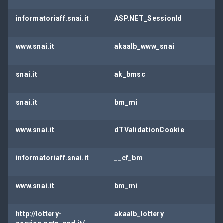
informatoriaff.snai.it
ASP.NET_SessionId
www.snai.it
akaalb_www_snai
snai.it
ak_bmsc
snai.it
bm_mi
www.snai.it
dTValidationCookie
informatoriaff.snai.it
__cf_bm
www.snai.it
bm_mi
http://lottery-
akaalb_lottery