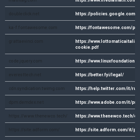
mathtag.com
https://www.mediamath.com/p
doubleclick.net
https://policies.google.com/
ka-f.fontawesome.com
https://fontawesome.com/pri
grattaevinci.com
https://www.lottomaticaitali
cookie.pdf
code.jquery.com
https://www.linuxfoundation.
everesttech.net
https://better.fyi/legal/
cdn.syndication.twimg.com
https://help.twitter.com/it/ru
dpm.demdex.net
https://www.adobe.com/it/pri
https://www.thenewco.tech/
https://www.thenewco.tech/co
https://site.adform.com/
https://site.adform.com/it/pr