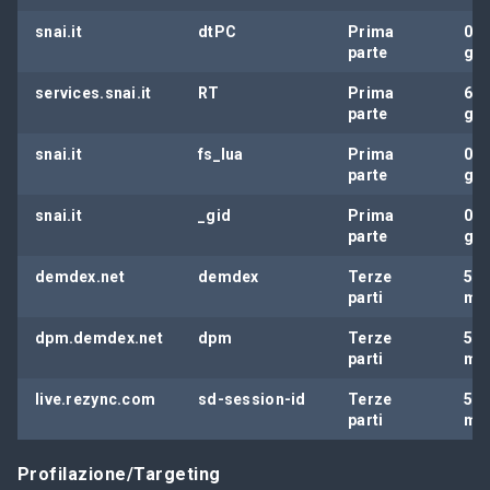
snai.it
dtPC
Prima
0
parte
gio
services.snai.it
RT
Prima
6
parte
gio
snai.it
fs_lua
Prima
0
parte
gio
snai.it
_gid
Prima
0
parte
gio
demdex.net
demdex
Terze
5
parti
me
dpm.demdex.net
dpm
Terze
5
parti
me
live.rezync.com
sd-session-id
Terze
5
parti
me
Profilazione/Targeting