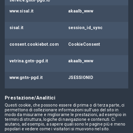
service.gntn-pgd.it/
www.sisal.it
akaalb_www
sisal.it
session_id_sync
consent.cookiebot.com
CookieConsent
vetrina.gntn-pgd.it
akaalb_www
www.gntn-pgd.it
JSESSIONID
Prestazione/Analitici
Questi cookie, che possono essere di prima o di terza parte, ci
permettono di collezionare informazioni sull’uso del sito in
modo da misurarne e migliorarne le prestazioni, ad esempio in
termini di struttura, logiche di navigazione e contenuti. Ci
aiutano, ad esempio, a sapere quali sono le pagine più e meno
popolari e vedere come i visitatori si muovono nel sito.