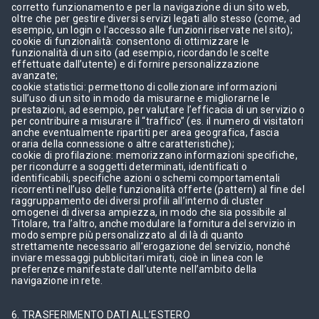
corretto funzionamento e per la navigazione di un sito web,
oltre che per gestire diversi servizi legati allo stesso (come, ad
esempio, un login o l'accesso alle funzioni riservate nel sito);
cookie di funzionalità: consentono di ottimizzare le
funzionalità di un sito (ad esempio, ricordando le scelte
effettuate dall’utente) e di fornire personalizzazione
avanzate;
cookie statistici: permettono di collezionare informazioni
sull’uso di un sito in modo da misurarne e migliorarne le
prestazioni, ad esempio, per valutare l’efficacia di un servizio o
per contribuire a misurare il “traffico” (es. il numero di visitatori
anche eventualmente ripartiti per area geografica, fascia
oraria della connessione o altre caratteristiche);
cookie di profilazione: memorizzano informazioni specifiche,
per ricondurre a soggetti determinati, identificati o
identificabili, specifiche azioni o schemi comportamentali
ricorrenti nell’uso delle funzionalità offerte (pattern) al fine del
raggruppamento dei diversi profili all’interno di cluster
omogenei di diversa ampiezza, in modo che sia possibile al
Titolare, tra l’altro, anche modulare la fornitura del servizio in
modo sempre più personalizzato al di là di quanto
strettamente necessario all’erogazione del servizio, nonché
inviare messaggi pubblicitari mirati, cioè in linea con le
preferenze manifestate dall’utente nell’ambito della
navigazione in rete.
6. TRASFERIMENTO DATI ALL’ESTERO